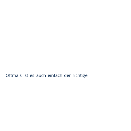
Single und Multi Family Offices
Vermögensverwalter und
vermögende Privatpersonen (High
Net Worth Individuals)
Immobilen Fonds und
Beteiligungsgesellschaften
Stiftungen, Trusts Endowments
Corporate Real Estate Investoren
Oftmals ist es auch einfach der richtige
"Draht" zum Ansprechpartner, der den
Deal entscheidet. Wie genau eine
Zusammenarbeit aussehen kann und
welche Investoren für Sie interessant
sein können, besprechen wir gerne auch
mit Ihnen persönlich in einem ersten
kostenfreien Strategiegespräch.