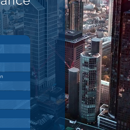
nance
an