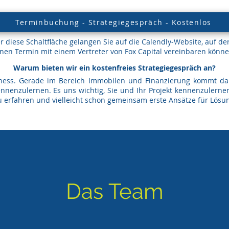
Terminbuchung - Strategiegespräch - Kostenlos
r diese Schaltfläche gelangen Sie auf die Calendly-Website, auf der
inen Termin mit einem Vertreter von Fox Capital vereinbaren könne
Warum bieten wir ein kostenfreies Strategiegespräch an?
iness. Gerade im Bereich Immobilen und Finanzierung kommt da
nenzulernen. Es uns wichtig, Sie und Ihr Projekt kennenzulerne
erfahren und vielleicht schon gemeinsam erste Ansätze für Lösun
Das Team