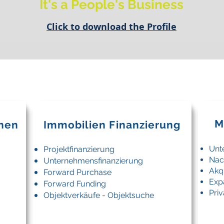
It's a People's
Business
Click to download the Profile
IETE
M
onen
Immobilien Finanzierung
Unt
Projektfinanzierung
Nac
Unternehmensfinanzierung
Akq
Forward Purchase
Exp
Forward Funding
Priv
Objektverkäufe - Objektsuche